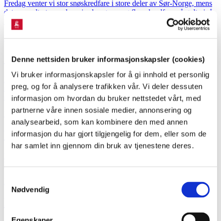
Fredag venter vi stor snøskredfare i store deler av Sør-Norge, mens
det er sendt ut varsel om jord-, sørpe- og flomskredfare på gult nivå
for Vestland, Møre og Romsdal og Trøndelag.
Publisert: 31.01.2024
Nyheter - annet
Skredfare i Nordland og Troms
Denne nettsiden bruker informasjonskapsler (cookies)
Vi bruker informasjonskapsler for å gi innhold et personlig
På grunn av ekstremværet Ingunn ventes det i Nordland og Troms
preg, og for å analysere trafikken vår. Vi deler dessuten
stor og betydelig snøskredfare. Det er også fare for jordskred,
sørpeskred og flomskred på gult og oransje nivå.
informasjon om hvordan du bruker nettstedet vårt, med
partnerne våre innen sosiale medier, annonsering og
Publisert: 30.01.2024
Nyheter - annet
analysearbeid, som kan kombinere den med annen
Varsom.no i ny anorakk
informasjon du har gjort tilgjengelig for dem, eller som de
har samlet inn gjennom din bruk av tjenestene deres.
Modernisering og gode brukeropplevelser har stått sentralt når
Norges største nettsted for naturfarevarseler skulle bli ny.
Samtykkevalg
Publisert: 13.10.2022
Nyheter - annet
Nødvendig
Nå kan alle abonnere på naturfarevarsel
Egenskaper