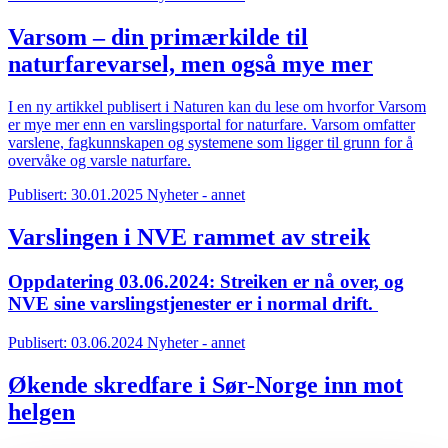
Varsom – din primærkilde til
naturfarevarsel, men også mye mer
I en ny artikkel publisert i Naturen kan du lese om hvorfor Varsom
er mye mer enn en varslingsportal for naturfare. Varsom omfatter
varslene, fagkunnskapen og systemene som ligger til grunn for å
overvåke og varsle naturfare.
Publisert: 30.01.2025
Nyheter - annet
Varslingen i NVE rammet av streik
Oppdatering 03.06.2024: Streiken er nå over, og
NVE sine varslingstjenester er i normal drift.
Publisert: 03.06.2024
Nyheter - annet
Økende skredfare i Sør-Norge inn mot
helgen