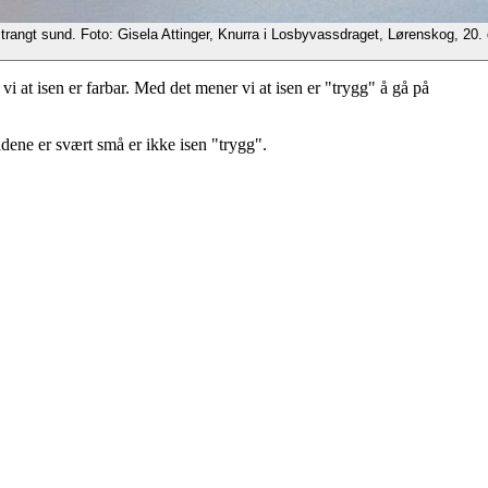
et trangt sund. Foto: Gisela Attinger, Knurra i Losbyvassdraget, Lørenskog, 20
i at isen er farbar. Med det mener vi at isen er "trygg" å gå på
rådene er svært små er ikke isen "trygg".