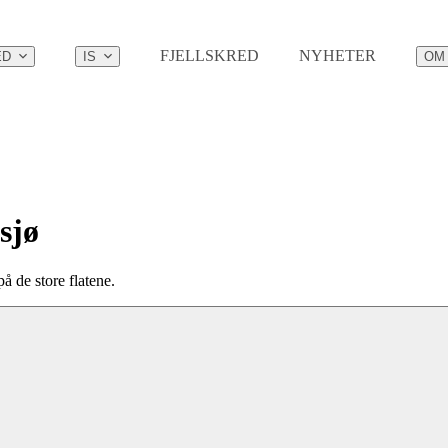
FJELLSKRED
NYHETER
ED
IS
OM
sjø
å de store flatene.