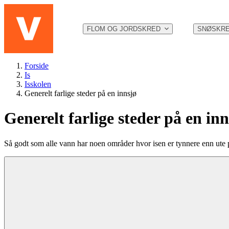
Hopp til hovedinnhold
FLOM OG JORDSKRED
SNØSKR
Forside
Is
Isskolen
Generelt farlige steder på en innsjø
Generelt farlige steder på en inn
Så godt som alle vann har noen områder hvor isen er tynnere enn ute p