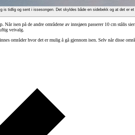
ig is tidlig og sent i issesongen. Det skyldes både en sidebekk og at det er 
. Når isen på de andre områdene av innsjøen passerer 10 cm stålis sier v
ftig veivalg.
ann finnes områder hvor det er mulig å gå gjennom isen. Selv når disse om