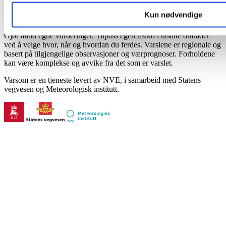
Tilgjengelighetserklæring
Kun nødvendige
Bruk varslene, datagrunnlaget og kartene på eget ansvar. Det kan
forekomme feil og mangler. Varselet er et hjelpemiddel, ikke en fasit.
Gjør alltid egne vurderinger. Tilpass egen risiko i utsatte områder
ved å velge hvor, når og hvordan du ferdes. Varslene er regionale og
basert på tilgjengelige observasjoner og værprognoser. Forholdene
kan være komplekse og avvike fra det som er varslet.
Varsom er en tjeneste levert av NVE, i samarbeid med Statens
vegvesen og Meteorologisk institutt.