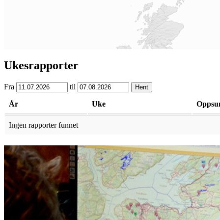
Ukesrapporter
Fra
til
Hent
År
Uke
Oppsu
Ingen rapporter funnet