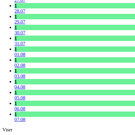
27.07
1
28.07
1
29.07
1
30.07
1
31.07
1
01.08
1
02.08
1
03.08
1
04.08
1
05.08
1
06.08
1
07.08
Viser