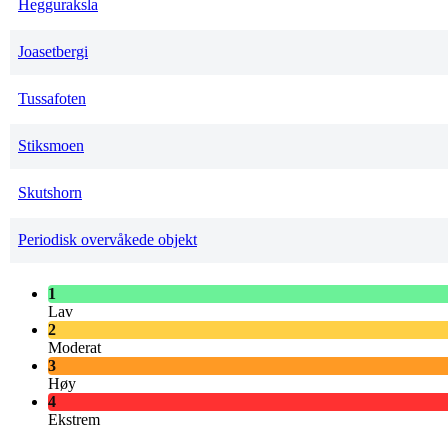
Hegguraksla
Joasetbergi
Tussafoten
Stiksmoen
Skutshorn
Periodisk overvåkede objekt
1
Lav
2
Moderat
3
Høy
4
Ekstrem