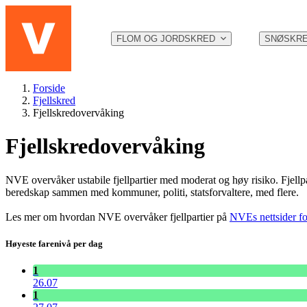
Hopp til hovedinnhold
FLOM OG JORDSKRED
SNØSKR
Forside
Fjellskred
Fjellskredovervåking
Fjellskredovervåking
NVE overvåker ustabile fjellpartier med moderat og høy risiko. Fjellp
beredskap sammen med kommuner, politi, statsforvaltere, med flere.
Les mer om hvordan NVE overvåker fjellpartier på
NVEs nettsider for
Høyeste farenivå per dag
1
26.07
1