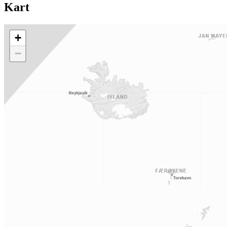
Kart
+
−