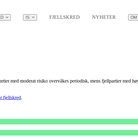
FJELLSKRED
NYHETER
ED
IS
OM
artier med moderat risiko overvåkes periodisk, mens fjellpartier med hø
 fjellskred
.