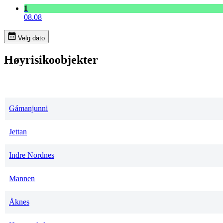
1
08.08
Velg dato
Høyrisikoobjekter
Gámanjunni
Jettan
Indre Nordnes
Mannen
Åknes