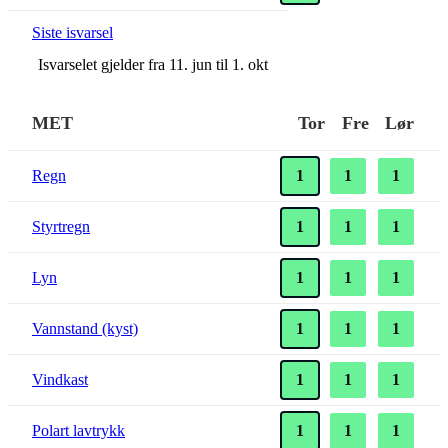
Siste isvarsel
Isvarselet gjelder fra 11. jun til 1. okt
MET
Tor
Fre
Lør
Regn
1
1
1
Styrtregn
1
1
1
Lyn
1
1
1
Vannstand (kyst)
1
1
1
Vindkast
1
1
1
Polart lavtrykk
1
1
1