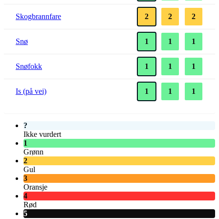
Skogbrannfare
2
2
2
Snø
1
1
1
Snøfokk
1
1
1
Is (på vei)
1
1
1
?
Ikke vurdert
1
Grønn
2
Gul
3
Oransje
4
Rød
5