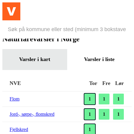
Hopp til hovedinnhold
Meny
Naturfarevarsler i Norge
Varsler i kart
Varsler i liste
NVE
Tor
Fre
Lør
Flom
1
1
1
Jord-, sørpe-, flomskred
1
1
1
Fjellskred
1