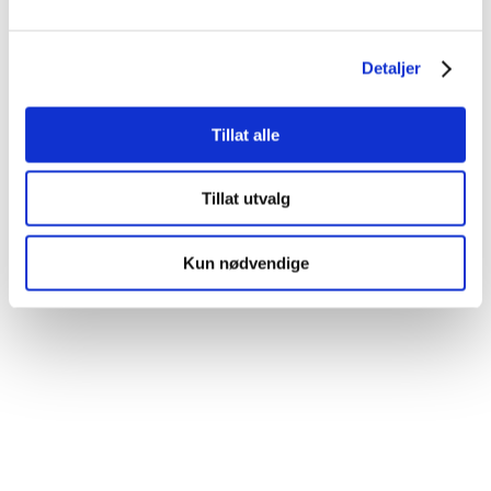
Detaljer
Se snø-, vann-, vær- og klimadata på SeNorge
Tillat alle
Tillat utvalg
Kun nødvendige