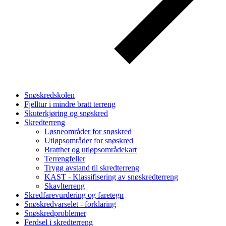
Snøskredskolen
Fjelltur i mindre bratt terreng
Skuterkjøring og snøskred
Skredterreng
Løsneområder for snøskred
Utløpsområder for snøskred
Bratthet og utløpsområdekart
Terrengfeller
Trygg avstand til skredterreng
KAST - Klassifisering av snøskredterreng
Skavlterreng
Skredfarevurdering og faretegn
Snøskredvarselet - forklaring
Snøskredproblemer
Ferdsel i skredterreng