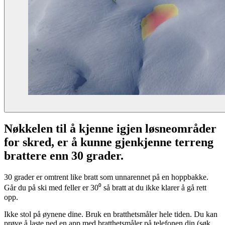
Nøkkelen til å kjenne igjen løsneområder
for skred, er å kunne gjenkjenne terreng
brattere enn 30 grader.
30 grader er omtrent like bratt som unnarennet på en hoppbakke.
Går du på ski med feller er 30⁰ så bratt at du ikke klarer å gå rett
opp.
Ikke stol på øynene dine. Bruk en bratthetsmåler hele tiden. Du kan
prøve å laste ned en app med bratthetsmåler på telefonen din (søk