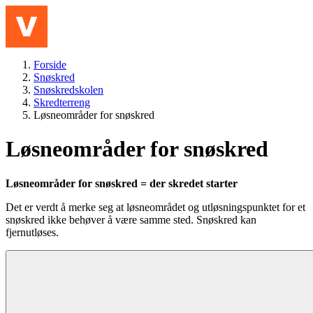
Hopp til hovedinnhold
Meny
Forside
Snøskred
Snøskredskolen
Skredterreng
Løsneområder for snøskred
Løsneområder for snøskred
Løsneområder for snøskred = der skredet starter
Det er verdt å merke seg at løsneområdet og utløsningspunktet for et
snøskred ikke behøver å være samme sted. Snøskred kan
fjernutløses.