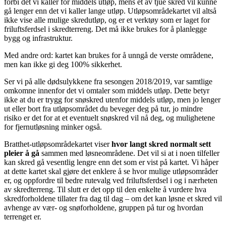
forbi det vi kaller for middels utløp, mens et av tjue skred vil kunne
gå lenger enn det vi kaller lange utløp. Utløpsområdekartet vil altså
ikke vise alle mulige skredutløp, og er et verktøy som er laget for
friluftsferdsel i skredterreng. Det må ikke brukes for å planlegge
bygg og infrastruktur.
Med andre ord: kartet kan brukes for å unngå de verste områdene,
men kan ikke gi deg 100% sikkerhet.
Ser vi på alle dødsulykkene fra sesongen 2018/2019, var samtlige
omkomne innenfor det vi omtaler som middels utløp. Dette betyr
ikke at du er trygg for snøskred utenfor middels utløp, men jo lenger
ut eller bort fra utløpsområdet du beveger deg på tur, jo mindre
risiko er det for at et eventuelt snøskred vil nå deg, og mulighetene
for fjernutløsning minker også.
Bratthet-utløpsområdekartet viser
hvor langt skred normalt sett
pleier å gå
sammen med løsneområdene. Det vil si at i noen tilfeller
kan skred gå vesentlig lengre enn det som er vist på kartet. Vi håper
at dette kartet skal gjøre det enklere å se hvor mulige utløpsområder
er, og oppfordre til bedre rutevalg ved friluftsferdsel i og i nærheten
av skredterreng. Til slutt er det opp til den enkelte å vurdere hva
skredforholdene tillater fra dag til dag – om det kan løsne et skred vil
avhenge av vær- og snøforholdene, gruppen på tur og hvordan
terrenget er.