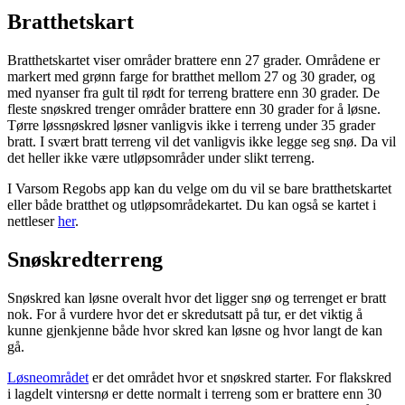
Bratthetskart
Bratthetskartet viser områder brattere enn 27 grader. Områdene er
markert med grønn farge for bratthet mellom 27 og 30 grader, og
med nyanser fra gult til rødt for terreng brattere enn 30 grader. De
fleste snøskred trenger områder brattere enn 30 grader for å løsne.
Tørre løssnøskred løsner vanligvis ikke i terreng under 35 grader
bratt. I svært bratt terreng vil det vanligvis ikke legge seg snø. Da vil
det heller ikke være utløpsområder under slikt terreng.
I Varsom Regobs app kan du velge om du vil se bare bratthetskartet
eller både bratthet og utløpsområdekartet. Du kan også se kartet i
nettleser
her
.
Snøskredterreng
Snøskred kan løsne overalt hvor det ligger snø og terrenget er bratt
nok. For å vurdere hvor det er skredutsatt på tur, er det viktig å
kunne gjenkjenne både hvor skred kan løsne og hvor langt de kan
gå.
Løsneområdet
er det området hvor et snøskred starter. For flakskred
i lagdelt vintersnø er dette normalt i terreng som er brattere enn 30