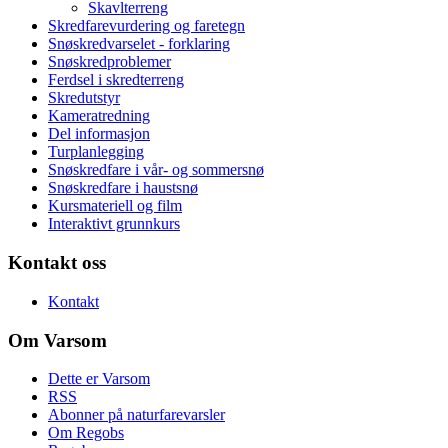
Skavlterreng
Skredfarevurdering og faretegn
Snøskredvarselet - forklaring
Snøskredproblemer
Ferdsel i skredterreng
Skredutstyr
Kameratredning
Del informasjon
Turplanlegging
Snøskredfare i vår- og sommersnø
Snøskredfare i haustsnø
Kursmateriell og film
Interaktivt grunnkurs
Kontakt oss
Kontakt
Om Varsom
Dette er Varsom
RSS
Abonner på naturfarevarsler
Om Regobs