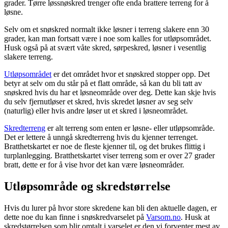
grader. Tørre løssnøskred trenger ofte enda brattere terreng for å
løsne.
Selv om et snøskred normalt ikke løsner i terreng slakere enn 30
grader, kan man fortsatt være i noe som kalles for utløpsområdet.
Husk også på at svært våte skred, sørpeskred, løsner i vesentlig
slakere terreng.
Utløpsområdet
er det området hvor et snøskred stopper opp. Det
betyr at selv om du står på et flatt område, så kan du bli tatt av
snøskred hvis du har et løsneområde over deg. Dette kan skje hvis
du selv fjernutløser et skred, hvis skredet løsner av seg selv
(naturlig) eller hvis andre løser ut et skred i løsneområdet.
Skredterreng
er alt terreng som enten er løsne- eller utløpsområde.
Det er lettere å unngå skredterreng hvis du kjenner terrenget.
Bratthetskartet er noe de fleste kjenner til, og det brukes flittig i
turplanlegging. Bratthetskartet viser terreng som er over 27 grader
bratt, dette er for å vise hvor det kan være løsneområder.
Utløpsområde og skredstørrelse
Hvis du lurer på hvor store skredene kan bli den aktuelle dagen, er
dette noe du kan finne i snøskredvarselet på
Varsom.no
. Husk at
skredstørrelsen som blir omtalt i varselet er den vi forventer mest av,