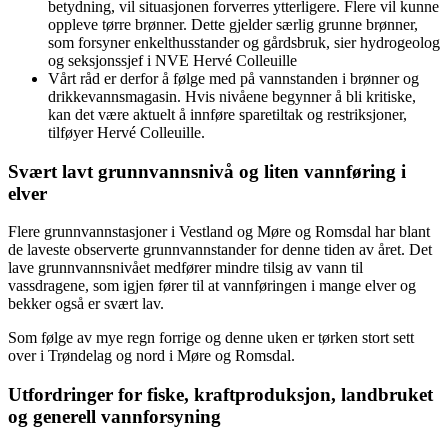
betydning, vil situasjonen forverres ytterligere. Flere vil kunne
oppleve tørre brønner. Dette gjelder særlig grunne brønner,
som forsyner enkelthusstander og gårdsbruk, sier hydrogeolog
og seksjonssjef i NVE Hervé Colleuille
Vårt råd er derfor å følge med på vannstanden i brønner og
drikkevannsmagasin. Hvis nivåene begynner å bli kritiske,
kan det være aktuelt å innføre sparetiltak og restriksjoner,
tilføyer Hervé Colleuille.
Svært lavt grunnvannsnivå og liten vannføring i
elver
Flere grunnvannstasjoner i Vestland og Møre og Romsdal har blant
de laveste observerte grunnvannstander for denne tiden av året. Det
lave grunnvannsnivået medfører mindre tilsig av vann til
vassdragene, som igjen fører til at vannføringen i mange elver og
bekker også er svært lav.
Som følge av mye regn forrige og denne uken er tørken stort sett
over i Trøndelag og nord i Møre og Romsdal.
Utfordringer for fiske, kraftproduksjon, landbruket
og generell vannforsyning