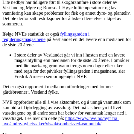
Lite nedbør har tidligere ført til skogbrannfare i store deler av
Vestland og Møre og Romsdal. Høye lufttemperaturer og lav
vannføring kan skape problemer for fisk og annet dyre- og planteliv.
Det ble derfor satt restriksjoner for å fiske i flere elver i løpet av
sommeren.
Ifølge NVEs statistikk er også
fyllingsgraden i
reguleringsmagasinene
på Vestlandet en del lavere enn medianen for
de siste 20 årene
.
I store deler av Vestlandet går vi inn i høsten med en lavere
magasinfylling enn medianen for de siste 20 årene. I områder
med lite mark- og grunnvann trengs noen dager eller uker
med regn før det påvirker fyllingsgraden i magasinene, sier
Fredrik Arnesen senioringeniør i NVE
Det er også rapportert i media om utfordringer med tomme
gårdsbrønner i Vestland fylke.
NVE oppfordrer alle til å vise aktsomhet, og å unngå vannuttak som
kan bidra til tørrlegging av vassdrag. Det må tas hensyn til livet i
vassdragene og til andre som har behov for vannuttak lenger ned i
vassdraget
.
Les mer om dette på:
https://www.nve.no/nytt-fra-
nve/andre-nyhetssaker/vis-aktsomhet-ved-vannuttak/