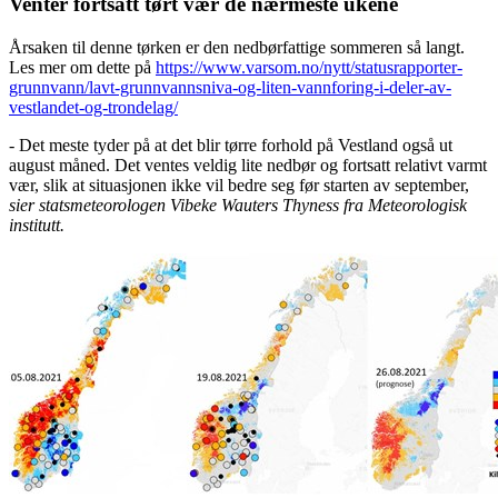
Venter fortsatt tørt vær de nærmeste ukene
Årsaken til denne tørken er den nedbørfattige sommeren så langt.
Les mer om dette på
https://www.varsom.no/nytt/statusrapporter-
grunnvann/lavt-grunnvannsniva-og-liten-vannforing-i-deler-av-
vestlandet-og-trondelag/
-
Det meste tyder på at det blir tørre forhold på Vestland også ut
august måned. Det ventes veldig lite nedbør og fortsatt relativt varmt
vær, slik at situasjonen ikke vil bedre seg før starten av september,
sier statsmeteorologen Vibeke Wauters Thyness fra Meteorologisk
institutt.