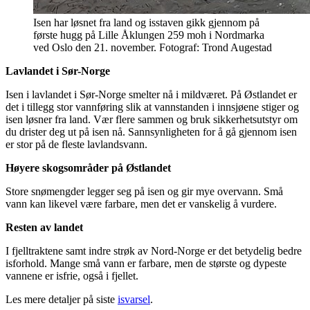
Isen har løsnet fra land og isstaven gikk gjennom på
første hugg på Lille Åklungen 259 moh i Nordmarka
ved Oslo den 21. november. Fotograf: Trond Augestad
Lavlandet i Sør-Norge
Isen i lavlandet i Sør-Norge smelter nå i mildværet. På Østlandet er
det i tillegg stor vannføring slik at vannstanden i innsjøene stiger og
isen løsner fra land. Vær flere sammen og bruk sikkerhetsutstyr om
du drister deg ut på isen nå. Sannsynligheten for å gå gjennom isen
er stor på de fleste lavlandsvann.
Høyere skogsområder på Østlandet
Store snømengder legger seg på isen og gir mye overvann. Små
vann kan likevel være farbare, men det er vanskelig å vurdere.
Resten av landet
I fjelltraktene samt indre strøk av Nord-Norge er det betydelig bedre
isforhold. Mange små vann er farbare, men de største og dypeste
vannene er isfrie, også i fjellet.
Les mere detaljer på siste
isvarsel
.