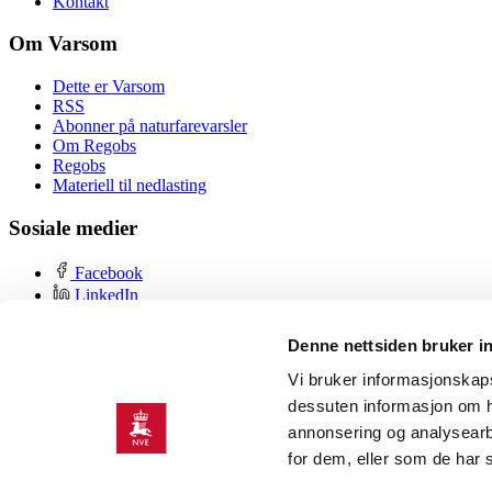
Kontakt
Om Varsom
Dette er Varsom
RSS
Abonner på naturfarevarsler
Om Regobs
Regobs
Materiell til nedlasting
Sosiale medier
Facebook
LinkedIn
YouTube
Instagram
Denne nettsiden bruker i
Om nettstedet
Vi bruker informasjonskapsl
dessuten informasjon om h
Personvern og cookies
annonsering og analysearb
Tilgjengelighetserklæring
for dem, eller som de har 
Bruk varslene, datagrunnlaget og kartene på eget ansvar. Det kan foreko