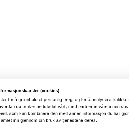
nformasjonskapsler (cookies)
er for å gi innhold et personlig preg, og for å analysere trafikken
vordan du bruker nettstedet vårt, med partnerne våre innen sosi
eid, som kan kombinere den med annen informasjon du har gjort 
samlet inn gjennom din bruk av tjenestene deres.
mme feil og mangler. Varselet er et hjelpemiddel, ikke en fasit. Gjør al