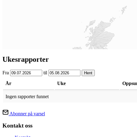
Ukesrapporter
Fra
til
Hent
År
Uke
Oppsu
Ingen rapporter funnet
Abonner på varsel
Kontakt oss