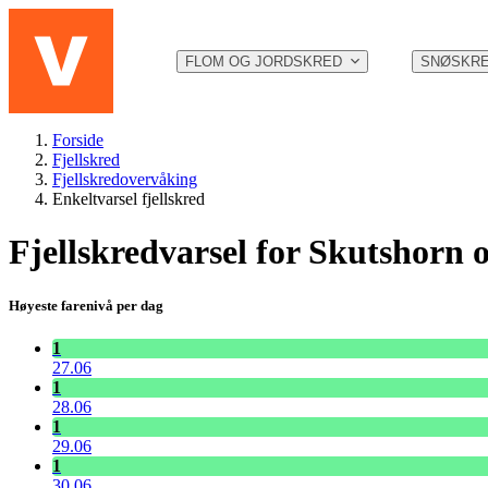
Hopp til hovedinnhold
FLOM OG JORDSKRED
SNØSKR
Forside
Fjellskred
Fjellskredovervåking
Enkeltvarsel fjellskred
Fjellskredvarsel for Skutshorn 
Høyeste farenivå per dag
1
27.06
1
28.06
1
29.06
1
30.06