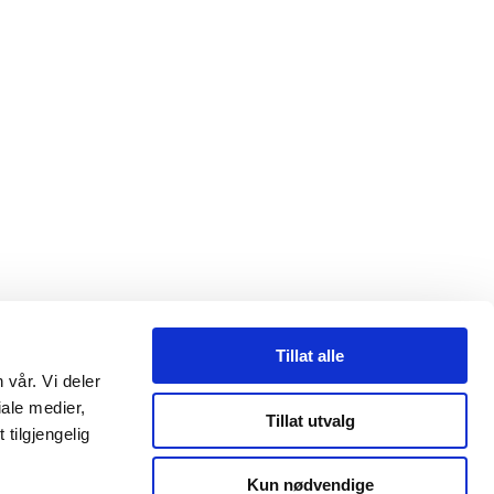
Tillat alle
 vår. Vi deler
ale medier,
Tillat utvalg
tilgjengelig
ltid egne vurderinger. Tilpass egen risiko i utsatte områder ved å
Kun nødvendige