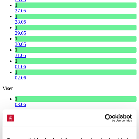
1
27.05
1
28.05
1
29.05
1
30.05
1
31.05
1
01.06
1
02.06
Viser
1
03.06
Velg dato
1
Lav