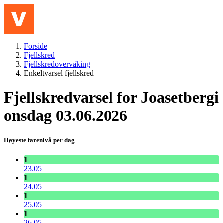
Hopp til hovedinnhold
Meny
Forside
Fjellskred
Fjellskredovervåking
Enkeltvarsel fjellskred
Fjellskredvarsel for Joasetbergi
onsdag 03.06.2026
Høyeste farenivå per dag
1
23.05
1
24.05
1
25.05
1
26.05