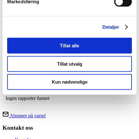
Markedsføring
Detaljer
Tillat alle
Leaflet
| Powered by
Esri
|
Kartverket, Geovekst og kommuner - Geodata AS
Ukesrapporter
Tillat utvalg
Fra
til
Hent
Kun nødvendige
År
Uke
Oppsummering
Rapport
Ingen rapporter funnet
Abonner på varsel
Kontakt oss