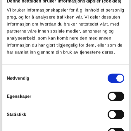
Denne nettsiden bruker informasjonskapsler (cookies)
Vi bruker informasjonskapsler for å gi innhold et personlig
Publisert:
03.06.2026 00:00
preg, og for å analysere trafikken vår. Vi deler dessuten
Kart
informasjon om hvordan du bruker nettstedet vårt, med
partnerne våre innen sosiale medier, annonsering og
analysearbeid, som kan kombinere den med annen
+
informasjon du har gjort tilgjengelig for dem, eller som de
−
har samlet inn gjennom din bruk av tjenestene deres.
Samtykkevalg
Nødvendig
Egenskaper
Statistikk