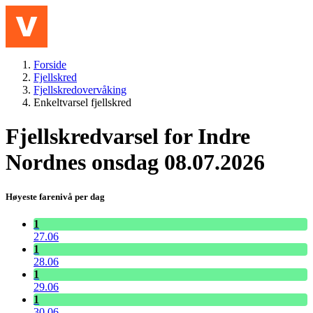
Hopp til hovedinnhold
Meny
Forside
Fjellskred
Fjellskredovervåking
Enkeltvarsel fjellskred
Fjellskredvarsel for Indre
Nordnes onsdag 08.07.2026
Høyeste farenivå per dag
1
27.06
1
28.06
1
29.06
1
30.06