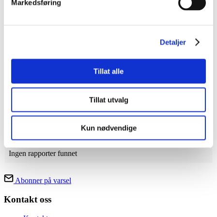
Markedsføring
Detaljer
Tillat alle
Leaflet
| Powered by
Esri
|
Kartverket, Geovekst og kommuner - Geodata AS
Ukesrapporter
Tillat utvalg
Fra
til
Hent
Kun nødvendige
År
Uke
Oppsummering
Rapport
Ingen rapporter funnet
Abonner på varsel
Kontakt oss