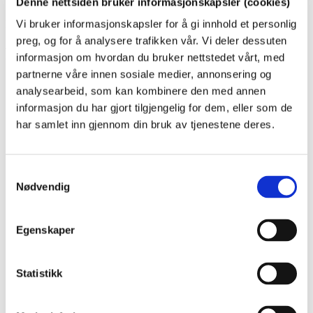
Denne nettsiden bruker informasjonskapsler (cookies)
Vi bruker informasjonskapsler for å gi innhold et personlig
Publisert:
08.07.2026 00:00
preg, og for å analysere trafikken vår. Vi deler dessuten
Kart
informasjon om hvordan du bruker nettstedet vårt, med
partnerne våre innen sosiale medier, annonsering og
analysearbeid, som kan kombinere den med annen
+
informasjon du har gjort tilgjengelig for dem, eller som de
−
har samlet inn gjennom din bruk av tjenestene deres.
Samtykkevalg
Nødvendig
Egenskaper
Statistikk