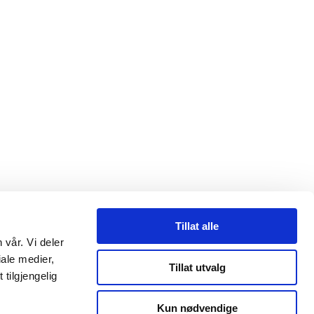
Tillat alle
 vår. Vi deler
ale medier,
Tillat utvalg
tilgjengelig
ltid egne vurderinger. Tilpass egen risiko i utsatte områder ved å
Kun nødvendige