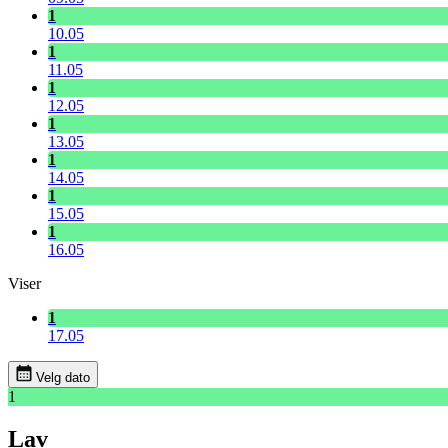
1
10.05
1
11.05
1
12.05
1
13.05
1
14.05
1
15.05
1
16.05
Viser
1
17.05
Velg dato
1
Lav