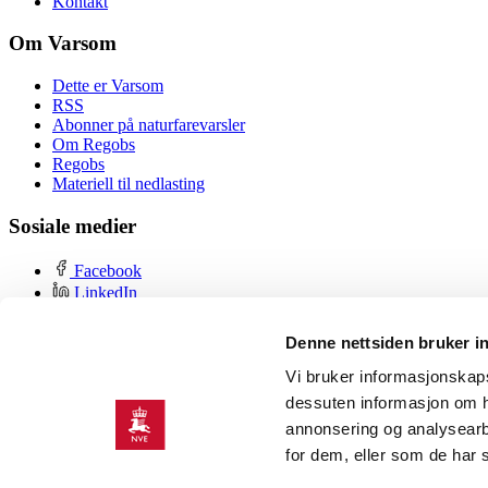
Kontakt
Om Varsom
Dette er Varsom
RSS
Abonner på naturfarevarsler
Om Regobs
Regobs
Materiell til nedlasting
Sosiale medier
Facebook
LinkedIn
YouTube
Instagram
Denne nettsiden bruker i
Om nettstedet
Vi bruker informasjonskapsl
dessuten informasjon om h
Personvern og cookies
annonsering og analysearb
Tilgjengelighetserklæring
for dem, eller som de har 
Bruk varslene, datagrunnlaget og kartene på eget ansvar. Det kan foreko