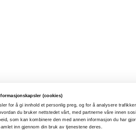
nformasjonskapsler (cookies)
er for å gi innhold et personlig preg, og for å analysere trafikken
vordan du bruker nettstedet vårt, med partnerne våre innen sosi
eid, som kan kombinere den med annen informasjon du har gjort 
samlet inn gjennom din bruk av tjenestene deres.
mme feil og mangler. Varselet er et hjelpemiddel, ikke en fasit. Gjør al