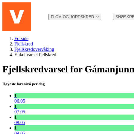
Hopp til hovedinnhold
FLOM OG JORDSKRED
SNØSKR
Forside
Fjellskred
Fjellskredovervåking
Enkeltvarsel fjellskred
Fjellskredvarsel for Gámanjunn
Høyeste farenivå per dag
1
06.05
1
07.05
1
08.05
1
09.05