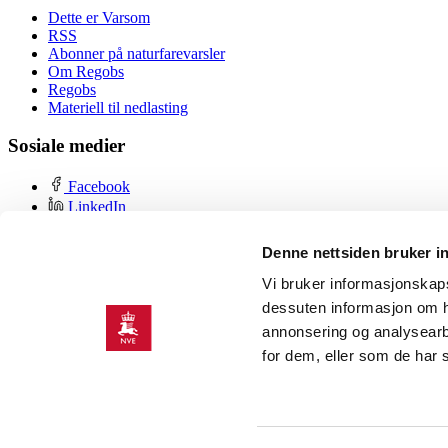
Dette er Varsom
RSS
Abonner på naturfarevarsler
Om Regobs
Regobs
Materiell til nedlasting
Sosiale medier
Facebook
LinkedIn
YouTube
Instagram
Denne nettsiden bruker i
Om nettstedet
Vi bruker informasjonskapsl
dessuten informasjon om h
Personvern og cookies
annonsering og analysearb
Tilgjengelighetserklæring
for dem, eller som de har 
Bruk varslene, datagrunnlaget og kartene på eget ansvar. Det kan foreko
velge hvor, når og hvordan du ferdes. Varslene er regionale og basert
Varsom er en tjeneste levert av NVE, i samarbeid med Statens vegvese