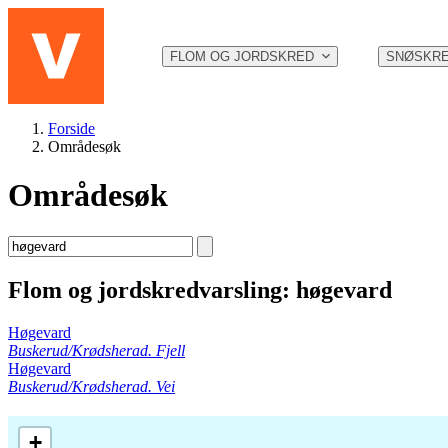
Hopp til hovedinnhold
FLOM OG JORDSKRED
SNØSKR
Forside
Områdesøk
Områdesøk
Flom og jordskredvarsling: høgevard
Høgevard
Buskerud/Krødsherad. Fjell
Høgevard
Buskerud/Krødsherad. Vei
+