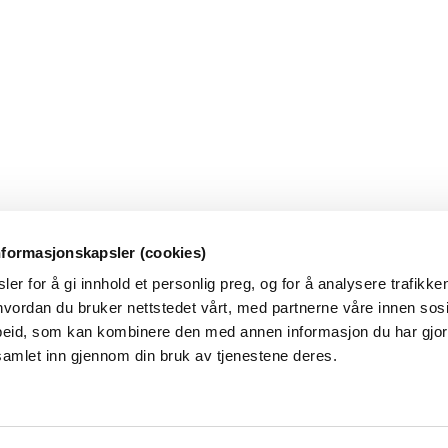
nformasjonskapsler (cookies)
er for å gi innhold et personlig preg, og for å analysere trafikken
vordan du bruker nettstedet vårt, med partnerne våre innen sosi
eid, som kan kombinere den med annen informasjon du har gjort 
samlet inn gjennom din bruk av tjenestene deres.
mme feil og mangler. Varselet er et hjelpemiddel, ikke en fasit. Gjør al
 på tilgjengelige observasjoner og værprognoser. Forholdene kan være k
n og Meteorologisk institutt.