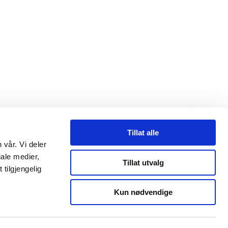
Tillat alle
 vår. Vi deler
ale medier,
Tillat utvalg
tilgjengelig
ltid egne vurderinger. Tilpass egen risiko i utsatte områder ved å
Kun nødvendige
omplekse og avvike fra det som er varslet.