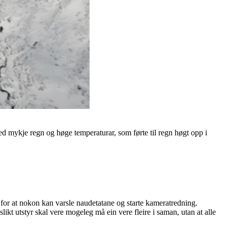
ed mykje regn og høge temperaturar, som førte til regn høgt opp i
se for at nokon kan varsle naudetatane og starte kameratredning.
kt utstyr skal vere mogeleg må ein vere fleire i saman, utan at alle