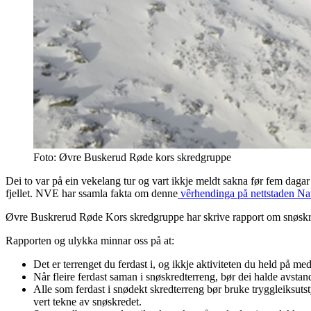
Foto: Øvre Buskerud Røde kors skredgruppe
Dei to var på ein vekelang tur og vart ikkje meldt sakna før fem daga
fjellet. NVE har ssamla fakta om denne
vêrhendinga på nettstaden Nat
Øvre Buskrerud Røde Kors skredgruppe har skrive rapport om snøskr
Rapporten og ulykka minnar oss på at:
Det er terrenget du ferdast i, og ikkje aktiviteten du held på m
Når fleire ferdast saman i snøskredterreng, bør dei halde avstand
Alle som ferdast i snødekt skredterreng bør bruke tryggleiksuts
vert tekne av snøskredet.