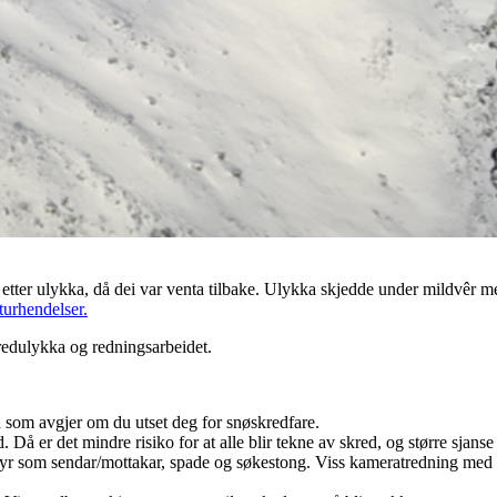
r etter ulykka, då dei var venta tilbake. Ulykka skjedde under mildvêr m
urhendelser.
edulykka og redningsarbeidet.
ed som avgjer om du utset deg for snøskredfare.
. Då er det mindre risiko for at alle blir tekne av skred, og større sjan
tyr som sendar/mottakar, spade og søkestong. Viss kameratredning med sli