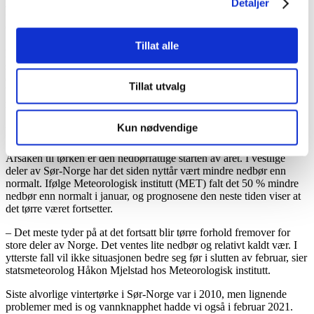
Detaljer
Risiko for ispropper og lokale oversvømmelser når
det blir mildere vær
Tillat alle
Når været snur og temperaturen stiger kan rask snøsmelting og regn
skape nye utfordringer. Isganger og ispropper kan føre til lokale
oversvømmelser i enkelte vassdrag. Kommuner og
Tillat utvalg
beredskapsaktører bør derfor være oppmerksomme på risikoen ved
raske temperaturendringer.
Kun nødvendige
Forventer at det tørre været fortsetter
Årsaken til tørken er den nedbørfattige starten av året. I vestlige
deler av Sør-Norge har det siden nyttår vært mindre nedbør enn
normalt. Ifølge Meteorologisk institutt (MET) falt det 50 % mindre
nedbør enn normalt i januar, og prognosene den neste tiden viser at
det tørre været fortsetter.
–
Det meste tyder på at det fortsatt blir tørre forhold fremover for
store deler av Norge. Det ventes lite nedbør og relativt kaldt vær. I
ytterste fall vil ikke situasjonen bedre seg før i slutten av februar, sier
statsmeteorolog Håkon Mjelstad hos Meteorologisk institutt.
Siste alvorlige vintertørke i Sør-Norge var i 2010, men lignende
problemer med is og vannknapphet hadde vi også i februar 2021.