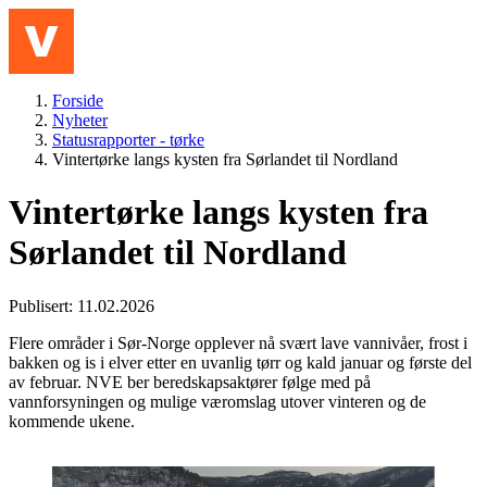
Hopp til hovedinnhold
Meny
Forside
Nyheter
Statusrapporter - tørke
Vintertørke langs kysten fra Sørlandet til Nordland
Vintertørke langs kysten fra
Sørlandet til Nordland
Publisert: 11.02.2026
Flere områder i Sør-Norge opplever nå svært lave vannivåer, frost i
bakken og is i elver etter en uvanlig tørr og kald januar og første del
av februar. NVE ber beredskapsaktører følge med på
vannforsyningen og mulige væromslag utover vinteren og de
kommende ukene. ­