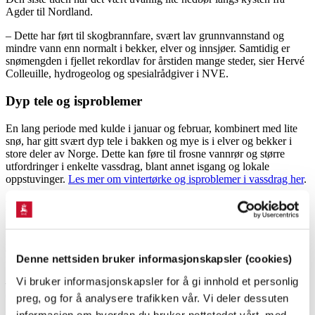
Agder til Nordland.
– Dette har ført til skogbrannfare, svært lav grunnvannstand og
mindre vann enn normalt i bekker, elver og innsjøer. Samtidig er
snømengden i fjellet rekordlav for årstiden mange steder, sier Hervé
Colleuille, hydrogeolog og spesialrådgiver i NVE.
Dyp tele og isproblemer
En lang periode med kulde i januar og februar, kombinert med lite
snø, har gitt svært dyp tele i bakken og mye is i elver og bekker i
store deler av Norge. Dette kan føre til frosne vannrør og større
utfordringer i enkelte vassdrag, blant annet isgang og lokale
oppstuvinger.
Les mer om vintertørke og isproblemer i vassdrag her
.
Faren for ytterligere tørke og vannknapphet øker
Hvis det tørre været fortsetter, vil grunnvannstanden synke
ytterligere. Det kan gi lavere vannivå enn normalt utover vinteren i
innsjøer, elver og bekker.
Denne nettsiden bruker informasjonskapsler (cookies)
Vi bruker informasjonskapsler for å gi innhold et personlig
– Vannmangel kan ramme mange forbrukere og funksjoner. NVE
oppfordrer derfor eiere av vannverk og brønner, særlig de med
preg, og for å analysere trafikken vår. Vi deler dessuten
grunne brønner og små vannmagasiner, til å følge situasjonen nøye
informasjon om hvordan du bruker nettstedet vårt, med