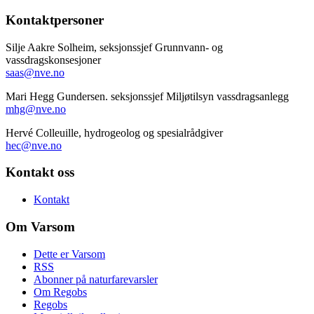
Kontaktpersoner
Silje Aakre Solheim, seksjonssjef Grunnvann- og
vassdragskonsesjoner
saas@nve.no
Mari Hegg Gundersen. seksjonssjef Miljøtilsyn vassdragsanlegg
mhg@nve.no
Hervé Colleuille, hydrogeolog og spesialrådgiver
hec@nve.no
Kontakt oss
Kontakt
Om Varsom
Dette er Varsom
RSS
Abonner på naturfarevarsler
Om Regobs
Regobs