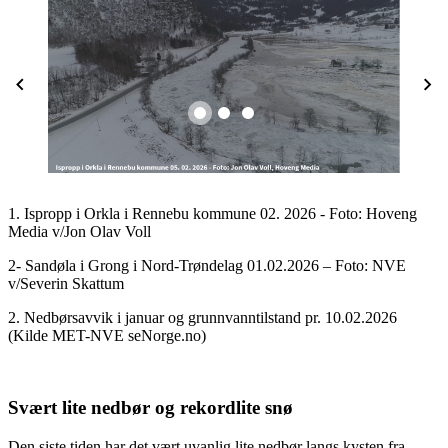
1. Ispropp i Orkla i Rennebu kommune​ 02. 2026 - Foto: Hoveng
Media v/Jon Olav Voll
2- Sandøla i Grong i Nord-Trøndelag 01.02.2026 – Foto: NVE
v/Severin Skattum
2. Nedbørsavvik i januar og grunnvanntilstand pr. 10.02.2026
(Kilde MET-NVE seNorge.no)
Svært lite nedbør og rekordlite snø
Den siste tiden har det vært uvanlig lite nedbør langs kysten fra