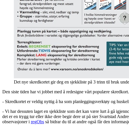
Det nye skredkortet gir deg en sjekkliste på 3 trinn til bruk u
Den siste tiden har vi jobbet med å redesigne vårt populære skredkort.
- Skredkortet er veldig nyttig å ha som planleggingsverktøy og huske
- Vi har dessuten laget en sjekkliste som det kan være lurt å gå igje
det er en trygg tur eller ikke dere begir dere ut på sier Svartstad An
observasjoner i
regObs
så bidrar du til at andre også får den informasj