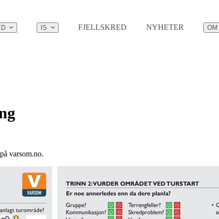
FJELLSKRED
NYHETER
ED
IS
OM
ing
g på varsom.no.