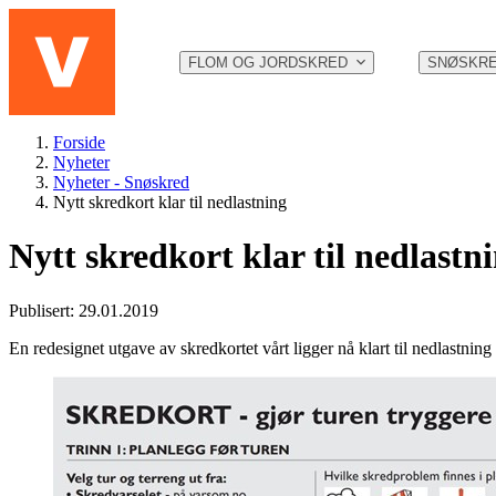
Hopp til hovedinnhold
FLOM OG JORDSKRED
SNØSKR
Forside
Nyheter
Nyheter - Snøskred
Nytt skredkort klar til nedlastning
Nytt skredkort klar til nedlastn
Publisert: 29.01.2019
En redesignet utgave av skredkortet vårt ligger nå klart til nedlastnin