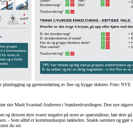
nder planlegging og gjennomføring av fine og trygge skiturer. Foto: NVE
liste sier Marit Svarstad Andresen i Snøskredvarslingen. Den nye utgav
nnom og dersom dere svarer negativt på noen av spørsmålene, bør dere g
dresen. - Som alltid er kommunikasjon nøkkelen. Snakk sammen og gjør vu
onen du ser.