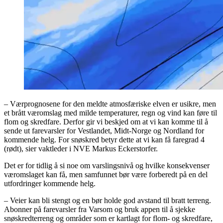
– Værprognosene for den meldte atmosfæriske elven er usikre, men
et brått væromslag med milde temperaturer, regn og vind kan føre til
flom og skredfare. Derfor gir vi beskjed om at vi kan komme til å
sende ut farevarsler for Vestlandet, Midt-Norge og Nordland for
kommende helg. For snøskred betyr dette at vi kan få faregrad 4
(rødt), sier vaktleder i NVE Markus Eckerstorfer.
Det er for tidlig å si noe om varslingsnivå og hvilke konsekvenser
væromslaget kan få, men samfunnet bør være forberedt på en del
utfordringer kommende helg.
– Veier kan bli stengt og en bør holde god avstand til bratt terreng.
Abonner på farevarsler fra Varsom og bruk appen til å sjekke
snøskredterreng og områder som er kartlagt for flom- og skredfare,