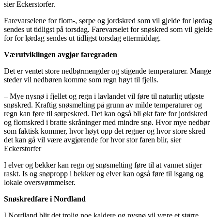
sier Eckerstorfer.
Farevarselene for flom-, sørpe og jordskred som vil gjelde for lørdag
sendes ut tidligst på torsdag. Farevarselet for snøskred som vil gjelde
for for lørdag sendes ut tidligst torsdag ettermiddag.
Værutviklingen avgjør faregraden
Det er ventet store nedbørmengder og stigende temperaturer. Mange
steder vil nedbøren komme som regn høyt til fjells.
– Mye nysnø i fjellet og regn i lavlandet vil føre til naturlig utløste
snøskred. Kraftig snøsmelting på grunn av milde temperaturer og
regn kan føre til sørpeskred. Det kan også bli økt fare for jordskred
og flomskred i bratte skråninger med mindre snø. Hvor mye nedbør
som faktisk kommer, hvor høyt opp det regner og hvor store skred
det kan gå vil være avgjørende for hvor stor faren blir, sier
Eckerstorfer
I elver og bekker kan regn og snøsmelting føre til at vannet stiger
raskt. Is og snøpropp i bekker og elver kan også føre til isgang og
lokale oversvømmelser.
Snøskredfare i Nordland
I Nordland blir det trolig noe kaldere og nysnø vil være et større