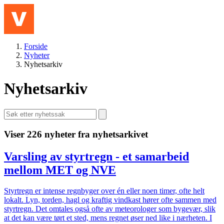
Hopp til hovedinnhold
Meny
Forside
Nyheter
Nyhetsarkiv
Nyhetsarkiv
Viser 226 nyheter fra nyhetsarkivet
Varsling av styrtregn - et samarbeid
mellom MET og NVE
Styrtregn er intense regnbyger over én eller noen timer, ofte helt
lokalt. Lyn, torden, hagl og kraftig vindkast hører ofte sammen med
styrtregn. Det omtales også ofte av meteorologer som bygevær, slik
at det kan være tørt et sted, mens regnet øser ned like i nærheten. I