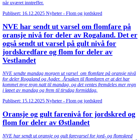
når uværet inntreffer.
Publisert: 16.12.2025
Nyheter - Flom og jordskred
NVE har sendt ut varsel om flomfare på
oransje nivå for deler av Rogaland. Det er
også sendt ut varsel på gult nivå for
jordskredfare og flom for deler av
Vestlandet
NVE sendte mandag morgen ut varsel om flomfare på oransje nivå
for deler Rogaland og Agder. Årsaken til flomfaren er at det har
kommet mye regn natt til mandag, og det ventes fremdeles mer regn
i løpet av mandag og frem til tirsdag formiddag.
Publisert: 15.12.2025
Nyheter - Flom og jordskred
Oransje og gult farenivå for jordskred og
flom for deler av Østlandet
NVE har sendt ut oransje og gult farevarsel for jord- og flomskred