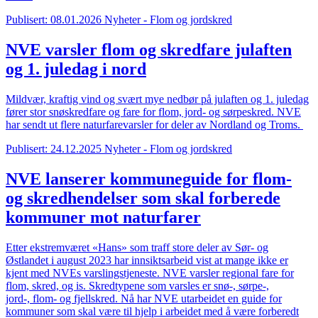
Publisert: 08.01.2026
Nyheter - Flom og jordskred
NVE varsler flom og skredfare julaften
og 1. juledag i nord
Mildvær, kraftig vind
og svært mye nedbør på julaften og 1. juledag
fører stor snøskredfare og fare for flom, jord- og sørpeskred. NVE
har sendt ut flere naturfarevarsler for deler av Nordland og Troms.
Publisert: 24.12.2025
Nyheter - Flom og jordskred
NVE lanserer kommuneguide for flom-
og skredhendelser som skal forberede
kommuner mot naturfarer
Etter ekstremværet «Hans» som traff store deler av
Sør-
og
Østlandet
i august 20
23
har innsiktsarbeid vist at mange ikke er
kjent med NVEs varslingstjeneste. NVE varsler
regional
fare for
flom, skred,
og is. Skredtypene som varsles er snø-, sørpe
-,
jord-,
flom-
og fjellskred.
Nå har NVE utarbeidet en guide for
kommuner som skal være til hjelp i arbeidet med å være forberedt