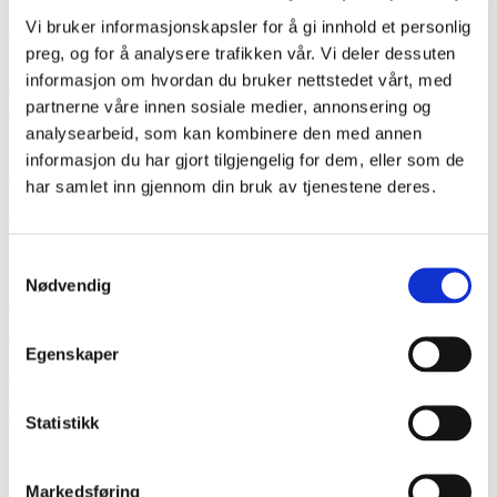
Vi bruker informasjonskapsler for å gi innhold et personlig
Publisert: 10.10.2025
Nyheter - Flom og jordskred
preg, og for å analysere trafikken vår. Vi deler dessuten
NVE justerer farevarslene for flom og
informasjon om hvordan du bruker nettstedet vårt, med
skred
partnerne våre innen sosiale medier, annonsering og
analysearbeid, som kan kombinere den med annen
Ekstremværet “Amy” pågår fortsatt, og det er ventet mye vind og
informasjon du har gjort tilgjengelig for dem, eller som de
nedbør i varslingsområdet.
har samlet inn gjennom din bruk av tjenestene deres.
NVE har justert opp sine farevarsler.
Publisert: 04.10.2025
Nyheter - Flom og jordskred
Samtykkevalg
Nødvendig
NVE oppjusterer flomfare til oransje nivå
som følge av ekstremværet «Amy»
Egenskaper
NVE oppjusterer farevarselet for flom til oransje nivå for
lavereliggende områder på Sør- og Østlandet fra Agder til sør i
Buskerud. Varselet gjelder fra og med natt til lørdag. Det varsles
Statistikk
også fare for flom på gult nivå for større områder av Sør-Norge.
I
tillegg utvides det gule varselet for jord- og flomskredfare til å dekke
deler av Buskerud og Vestfold
,
i tillegg til store deler av Telemark.
Markedsføring