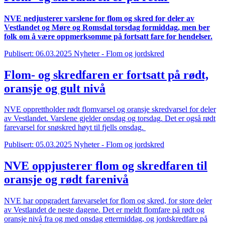
NVE nedjusterer varslene for flom og skred for deler av
Vestlandet og Møre og Romsdal torsdag formiddag, men ber
folk om å være oppmerksomme på fortsatt fare for hendelser.
Publisert: 06.03.2025
Nyheter - Flom og jordskred
Flom- og skredfaren er fortsatt på rødt,
oransje og gult nivå
NVE opprettholder rødt flomvarsel og oransje skredvarsel for deler
av Vestlandet. Varslene gjelder onsdag og torsdag. Det er også rødt
farevarsel for snøskred høyt til fjells onsdag.
Publisert: 05.03.2025
Nyheter - Flom og jordskred
NVE oppjusterer flom og skredfaren til
oransje og rødt farenivå
NVE har oppgradert farevarselet for flom og skred, for store deler
av Vestlandet de neste dagene. Det er meldt flomfare på rødt og
oransje nivå fra og med onsdag ettermiddag, og jordskredfare på