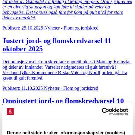
for deler av Østlandet fra fredag til lørdag morgen. Oransje farenivå
er en alvorlig situasjon og kan føre til skader på veier og
bebyggelse. Det varsles også fare for flom på gult nivå for store
deler av området.
Publisert: 25.10.2025
Nyheter - Flom og jordskred
Justert jord- og flomskredvarsel 11
oktober 2025
Det oransje varselet om skredfare opprettholdes i Møre og Romsdal
og deler av Innlandet. Varselet nedgraderes til gult farenivå i
Vestland fylke. Kommunene Ørsta, Volda og Nordfjordeid går fra
grønt til gult farenivå.
Publisert: 11.10.2025
Nyheter - Flom og jordskred
Oppjustert jord- og flomskredvarsel 10
oktober 2025
NVE oppjusterer farevarselet for jord- og flomskredfare til oransje
nivå for deler av Vestland, Møre og Romsdal og Innlandet. Varselet
Denne nettsiden bruker informasjonskapsler (cookies)
gjelder fra fredag morgen til søndag morgen.