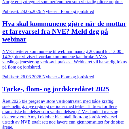
Norge er styrtregn et sommerfenomen som vi stadig oftere opptrer.
Publisert: 24.06.2026
Nyheter - Flom og jordskred
Hva skal kommunene gjøre når de mottar
et farevarsel fra NVE? Meld deg på
webinar
NVE inviterer kommunene til webinar mandag 20. april kl. 13.00–
14.30, der vi viser hvordan kommunene kan bruke NVEs
varslingstjenester og verktøy i praksis. Webinaret vil ha særlig fokus
på flom og jordskred.
Publisert: 26.03.2026
Nyheter - Flom og jordskred
Tørke-, flom- og jordskredåret 2025
Året 2025 ble preget av store værkontraster, med både kraftig
snøsmelting, mye regn og perioder med tørke. Til tross for flere
dramatiske hendelser som værhendelsen på Vestlandet i mars og
ekstremværet Amy i oktober ble antall flom- og jordskredvarsel
utstedt av NVE totalt sett noe lavere enn gjennomsnittet for de siste
årene.