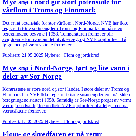
Mye snø i nord gir stort potensiale for
vårflom i Troms og Finnmark
Det er nå potensiale for stor vårflom i Nord-Norge. NVE har ikke
registrert større snømengder i Troms og Finnmark enn nå siden
beregningene begynte i 1958. Temperaturen fremover blir
avgjørende for hvordan det utvikler seg, og NVE oppfordrer til å
følge med på værutsiktene fremover.
Publisert: 21.05.2025
Nyheter - Flom og jordskred
Mye snø i Nord-Norge, tørt og lite vann i
deler av Sør-Norge
Kontrastene er store nord og sør i landet. I store deler av Troms og
Finnmark har NVE ikke registrert større snømengder enn nå, siden
beregningene startet i 1958. Samtidig er Sør-Norge preget av varmt
vær og usedvanlig lite nedbør. NVE oppfordrer til å følge med på
værutsiktene fremover.
Publisert: 13.05.2025
Nyheter - Flom og jordskred
Flom- og skredfaren er på retur